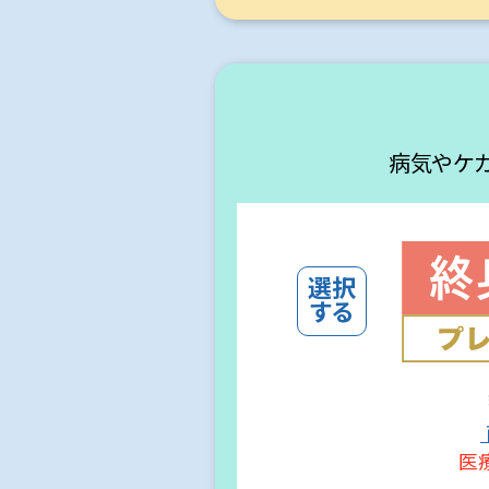
病気やケ
医